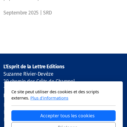
Septembre 2025 | SRD
L'Esprit de la Lettre Editions
Suzanne Rivier-Devèze
30 chemin des Crêts de Champel
1206 Genève
Ce site peut utiliser des cookies et des scripts
Menu principal
Légal
externes.
Plus d'informations
Les collections
Politique de confidentialité
Les PDF
Accepter tous les cookies
Les auteurs